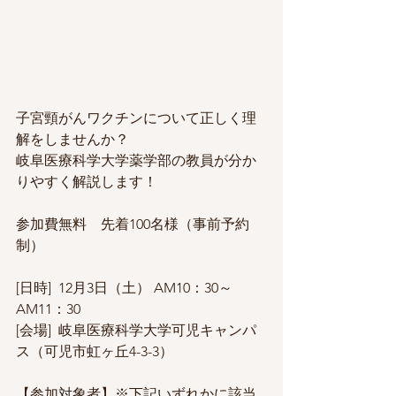
子宮頸がんワクチンについて正しく理
解をしませんか？
岐阜医療科学大学薬学部の教員が分か
りやすく解説します！
参加費無料　先着100名様（事前予約
制）
[日時]  12月3日（土） AM10：30～
AM11：30
[会場]  岐阜医療科学大学可児キャンパ
ス（可児市虹ヶ丘4-3-3）
【参加対象者】※下記いずれかに該当