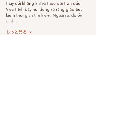
thay đổi không khí và theo dõi trận đấu. 
Việc trình bày nội dung rõ ràng giúp tiết 
kiệm thời gian tìm kiếm. Ngoài ra, độ ổn 
định…
もっと見る
いいね！
返信
LunaLan.ThongdeeShun1119
2月03日
Khi đang đọc các bình luận trao đổi trên 
một diễn đàn, mình bắt gặp 
https://red88r.org/
 được chèn vào giữa câu 
chuyện. Mình bấm thử xem cho biết, chủ 
yếu là để xem cách trình bày và cấu trúc nội 
dung. Lướt nhanh thì thấy tổng thể khá 
gọn gàng, tạo cảm giác đáng tin cậy. Xem 
xong mình quay lại đọc tiếp các bình luận 
khác, chứ cũng không đào sâu thêm
いいね！
返信