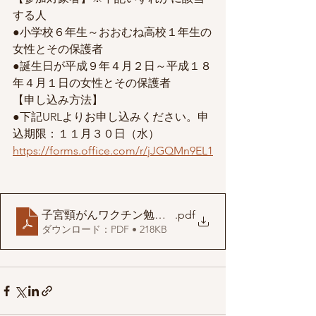
する人
●小学校６年生～おおむね高校１年生の
女性とその保護者
●誕生日が平成９年４月２日～平成１８
年４月１日の女性とその保護者
【申し込み方法】
●下記URLよりお申し込みください。申
込期限：１１月３０日（水）
https://forms.office.com/r/jJGQMn9EL1
子宮頸がんワクチン勉強会チラシ
.pdf
ダウンロード：PDF • 218KB