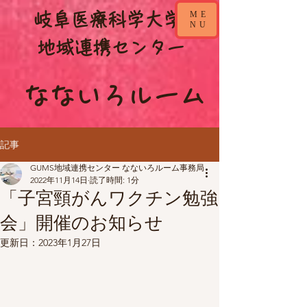
ME
​岐阜医療科学大学
NU
​地域連携センター
なないろルーム
記事
GUMS地域連携センター なないろルーム事務局
2022年11月14日
読了時間: 1分
「子宮頸がんワクチン勉強
会」開催のお知らせ
更新日：
2023年1月27日