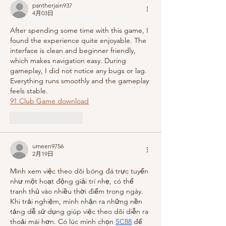
pantherjain937
4月03日
After spending some time with this game, I 
found the experience quite enjoyable. The 
interface is clean and beginner friendly, 
which makes navigation easy. During 
gameplay, I did not notice any bugs or lag. 
Everything runs smoothly and the gameplay 
feels stable.
91 Club Game download
いいね！
返信
umeen9756
2月19日
Mình xem việc theo dõi bóng đá trực tuyến 
như một hoạt động giải trí nhẹ, có thể 
tranh thủ vào nhiều thời điểm trong ngày. 
Khi trải nghiệm, mình nhận ra những nền 
tảng dễ sử dụng giúp việc theo dõi diễn ra 
thoải mái hơn. Có lúc mình chọn 
SC88
 để 