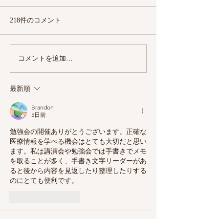
で生き生き健康寿命」
【テーマ】 噛んで生き生き健
218件のコメント
康寿命 【講 師】 中村浩二
教授 （岐阜医療科学大学 保
健科学部 臨床検査学科）
コメントを追加…
【定期公開講座
【実施日】 令和４年９月１７
ンパス開催「特
日（土）１０：３０〜１１：
座 糖尿病と認知
最新順
４５ 参加理由で毎⽉の楽しみ
としておられる⽅が 36.5％あ
Brandon
り、地域に定着してきた活動
5日前
だと思...
勉強会の開催ありがとうございます。正確な
医療情報を学べる機会はとても大切だと思い
ます。私は講演会や勉強会では手書きでメモ
を取ることが多く、
手書き文字リーダー
があ
ると後から内容を見返したり整理したりする
のにとても便利です。
いいね！
返信