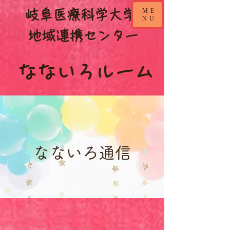
ME
​岐阜医療科学大学
NU
​地域連携センター
なないろルーム
なないろ通信