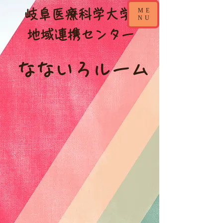
ME
​岐阜医療科学大学
NU
​地域連携センター
なないろルーム